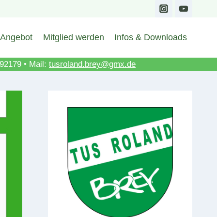
Angebot
Mitglied werden
Infos & Downloads
892179 • Mail:
tusroland.brey@gmx.de